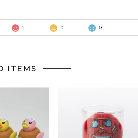
2
0
0
D ITEMS