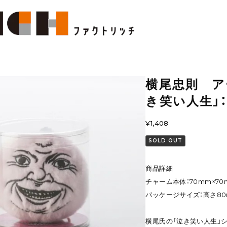
横尾忠則 ア
き笑い人生」
¥1,408
SOLD OUT
商品詳細
チャーム本体：70mm×70
パッケージサイズ：高さ80
横尾氏の「泣き笑い人生」