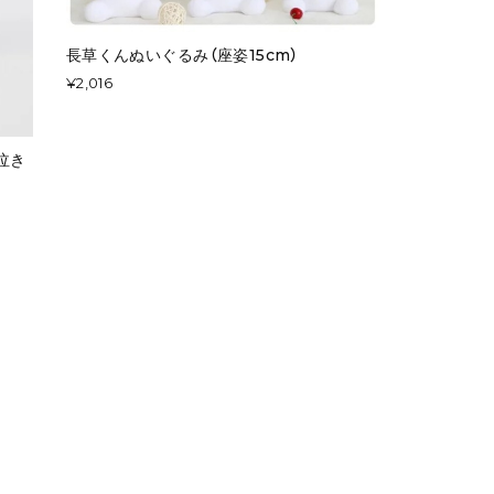
長草くんぬいぐるみ（座姿15cm）
¥2,016
泣き