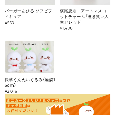
横尾忠則 アートマスコ
バーガーあひる ソフビフ
ットチャーム「泣き笑い人
ィギュア
生」：レッド
¥550
¥1,408
長草くんぬいぐるみ（座姿1
5cm）
¥2,016