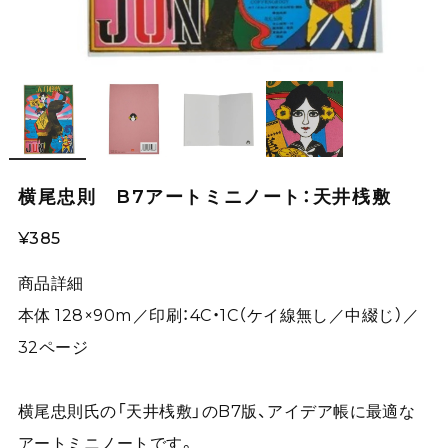
横尾忠則 B7アートミニノート：天井桟敷
¥385
商品詳細
本体 128×90m／印刷：4C・1C（ケイ線無し／中綴じ）／
32ページ
横尾忠則氏の「天井桟敷」のB7版、アイデア帳に最適な
アートミニノートです。