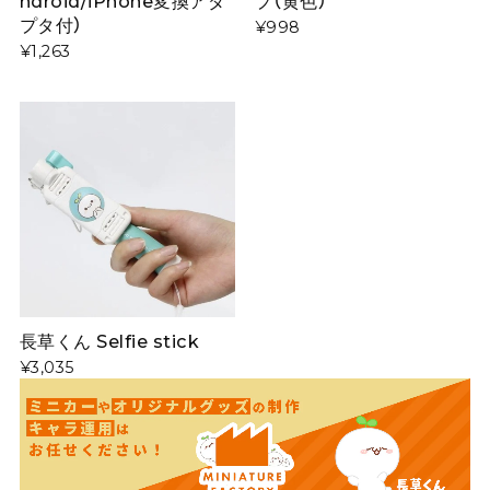
ndroid/iPhone変換アダ
プ（黄色）
プタ付）
¥998
¥1,263
長草くん Selfie stick
¥3,035