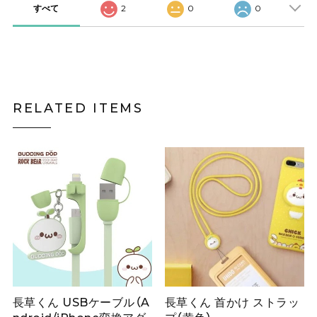
すべて
2
0
0
RELATED ITEMS
長草くん USBケーブル（A
長草くん 首かけ ストラッ