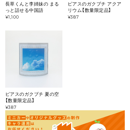
長草くんと李姉妹の まる
ピアスのガクブチ アクア
っと話せる中国語
リウム【数量限定品】
¥1,100
¥387
ピアスのガクブチ 夏の空
【数量限定品】
¥387