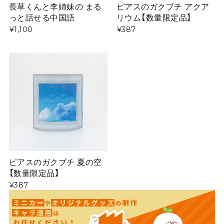
長草くんと李姉妹の まる
ピアスのガクブチ アクア
っと話せる中国語
リウム【数量限定品】
¥1,100
¥387
ピアスのガクブチ 夏の空
【数量限定品】
¥387