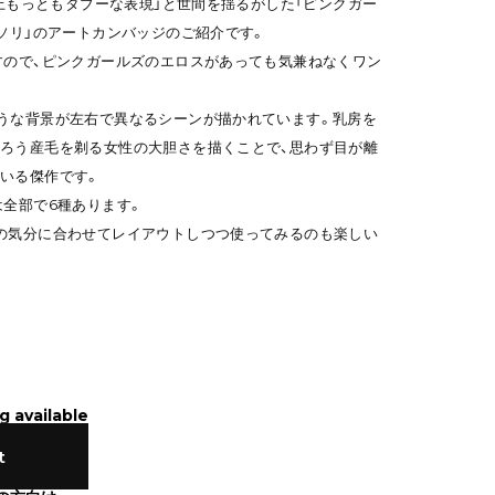
史上もっともタブーな表現」と世間を揺るがした「ピンクガー
ミソリ」のアートカンバッジのご紹介です。
すので、ピンクガールズのエロスがあっても気兼ねなくワン
うな背景が左右で異なるシーンが描かれています。乳房を
ろう産毛を剃る女性の大胆さを描くことで、思わず目が離
いる傑作です。
は全部で6種あります。
の気分に合わせてレイアウトしつつ使ってみるのも楽しい
g available
t