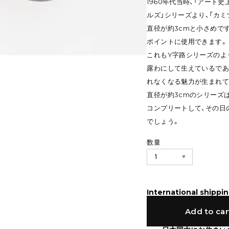
1960年代当時、「アート
ルズ」シリーズより、「カ
直径が約3cmと小さめで
ポイントに使用できます。
これもY字路シリーズのよ
露わにして生えているであ
れなくなる魅力が生まれて
直径が約3cmのシリーズ
コンプリートして、その日
でしょう。
数量
International shippin
Add to car