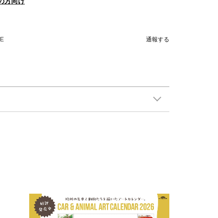
の方向け
NE
通報する