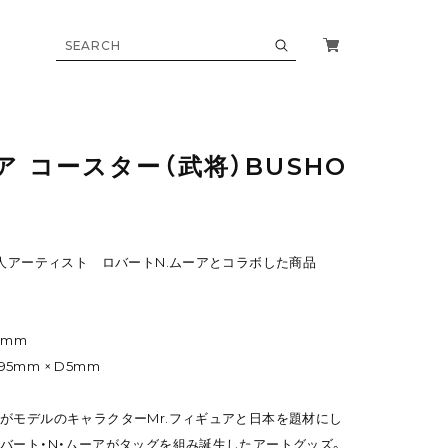
ア コースター（武将）BUSHO
カ人アーティスト ロバートN.ムーアとコラボした商品
4mm
95mm × D5mm
がモデルのキャラクターMr.フィギュアと日本を題材にし
バート・N・ムーアがタッグを組み誕生したアートグッズ。