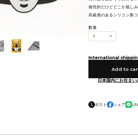
個性的だけどどこか親しみ
高級感のあるシリコン製コ
数量
International shippin
Add to car
日本国内にお住まい
ポスト
シェア
LI