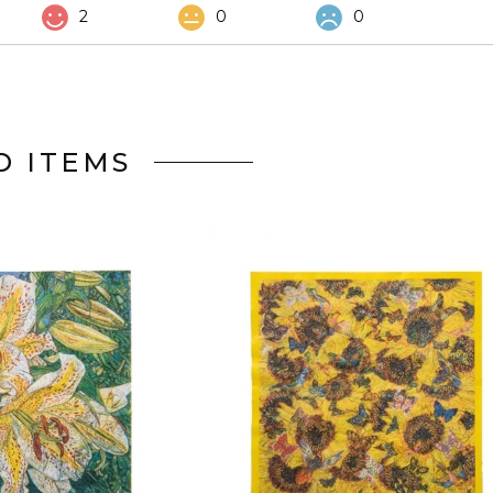
2
0
0
D ITEMS