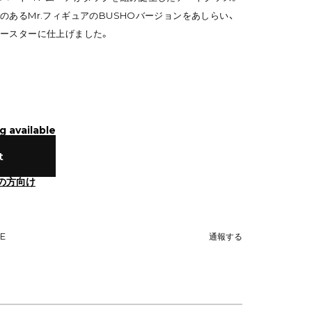
のあるMr.フィギュアのBUSHOバージョンをあしらい、
ースターに仕上げました。
g available
t
の方向け
NE
通報する