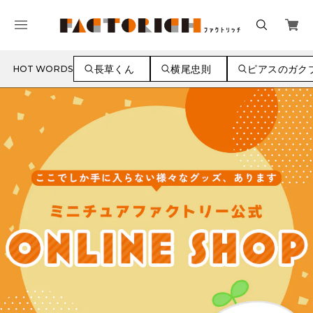
長草くん
横尾忠則
ピアスのガク
HOT WORDS