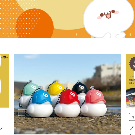
N
レ
ノ