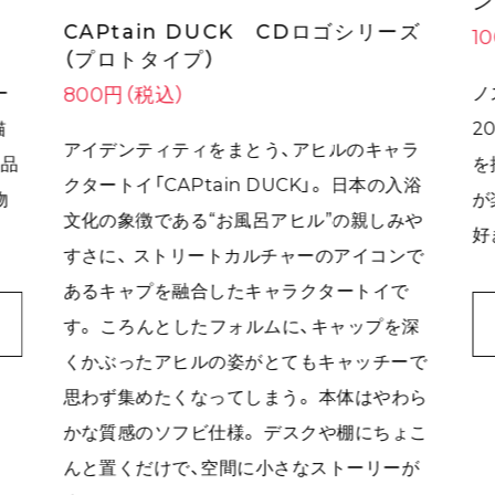
ン
CAPtain DUCK CDロゴシリーズ
1
（プロトタイプ）
ー
ノ
800円（税込）
猫
2
アイデンティティをまとう、アヒルのキャラ
作品
を
クタートイ「CAPtain DUCK」。 日本の入浴
物
が
文化の象徴である“お風呂アヒル”の親しみや
好
すさに、 ストリートカルチャーのアイコンで
あるキャプを融合したキャラクタートイで
す。 ころんとしたフォルムに、キャップを深
くかぶったアヒルの姿がとてもキャッチーで
思わず集めたくなってしまう。 本体はやわら
かな質感のソフビ仕様。 デスクや棚にちょこ
んと置くだけで、空間に小さなストーリーが