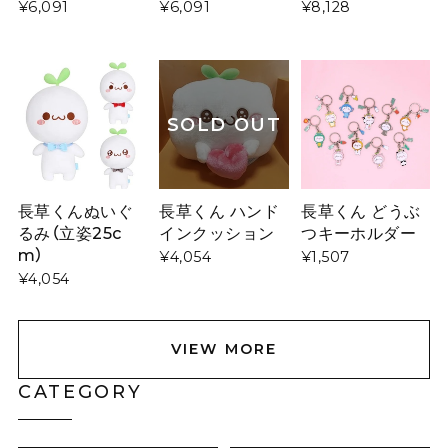
¥6,091
¥6,091
¥8,128
SOLD OUT
長草くんぬいぐ
長草くん ハンド
長草くん どうぶ
るみ（立姿25c
インクッション
つキーホルダー
m）
¥4,054
¥1,507
¥4,054
VIEW MORE
CATEGORY