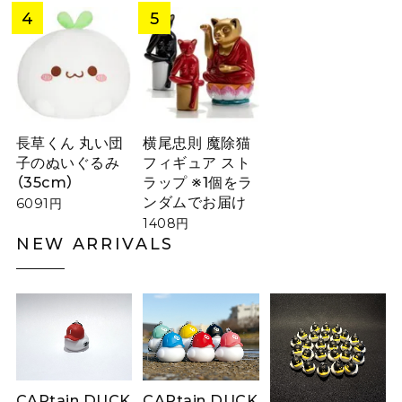
長草くん 丸い団
横尾忠則 魔除猫
子のぬいぐるみ
フィギュア スト
（35cm）
ラップ ※1個をラ
ンダムでお届け
6091円
1408円
NEW ARRIVALS
CAPtain DUCK
CAPtain DUCK