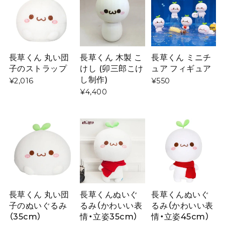
長草くん 丸い団
長草くん ミニチ
長草くん 木製 こ
子のストラップ
ュア フィギュア
けし (卯三郎こけ
し制作)
¥2,016
¥550
¥4,400
長草くん 丸い団
長草くんぬいぐ
長草くんぬいぐ
子のぬいぐるみ
るみ（かわいい表
るみ（かわいい表
（35cm）
情・立姿35cm）
情・立姿45cm）